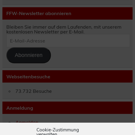
FFW-Newsletter abonnieren
Bleiben Sie immer auf dem Laufenden, mit unserem
kostenlosen Newsletter per E-Mail.
E-
Mail-
Adresse
Abonnieren
Webseitenbesuche
73.732 Besuche
Anmeldung
Anmelden
Eintrags-Feed
Cookie-Zustimmung
verwalten