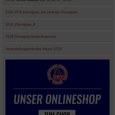
2026-FFW-Dienstplan_mit-zentraler-Dienstplan
2026_Dienstplan_JF
2026 Dienstplan Kinderfeuerwehr
Veranstaltungskalender-Weyer-2026