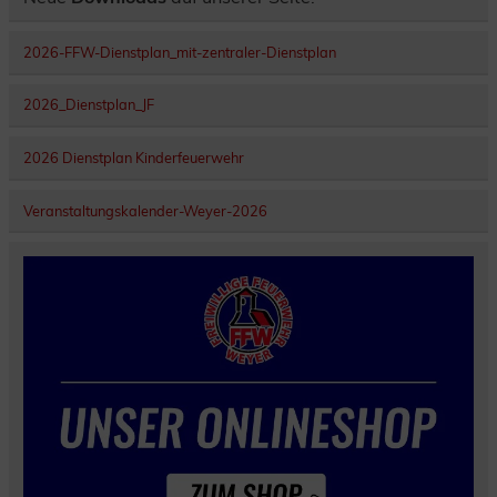
2026-FFW-Dienstplan_mit-zentraler-Dienstplan
2026_Dienstplan_JF
2026 Dienstplan Kinderfeuerwehr
Veranstaltungskalender-Weyer-2026