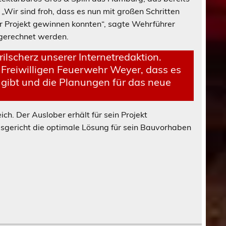
„Wir sind froh, dass es nun mit großen Schritten
r Projekt gewinnen konnten“, sagte Wehrführer
 gerechnet werden.
prilscherz unserer Internetredaktion.
Freiwilligen Feuerwehr Weyer, dass es
gibt und die Planungen für das neue
ch. Der Auslober erhält für sein Projekt
isgericht die optimale Lösung für sein Bauvorhaben