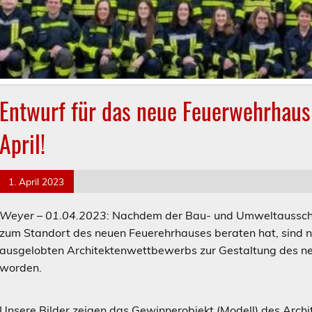
Entwurf für das neue Feuerwehrhaus 
April!
1. April 2023
Weyer – 01.04.2023
: Nachdem der Bau- und Umweltausschus
zum Standort des neuen Feuerehrhauses beraten hat, sind nu
ausgelobten Architektenwettbewerbs zur Gestaltung des ne
worden.
Unsere Bilder zeigen das Gewinnerobjekt (Modell) des Archi