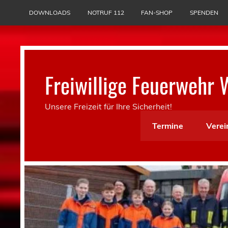
Skip
to
DOWNLOADS
NOTRUF 112
FAN-SHOP
SPENDEN
content
Freiwillige Feuerwehr 
Unsere Freizeit für Ihre Sicherheit!
Termine
Verei