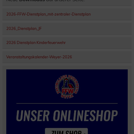
2026-FFW-Dienstplan_mit-zentraler-Dienstplan
2026_Dienstplan_JF
2026 Dienstplan Kinderfeuerwehr
Veranstaltungskalender-Weyer-2026