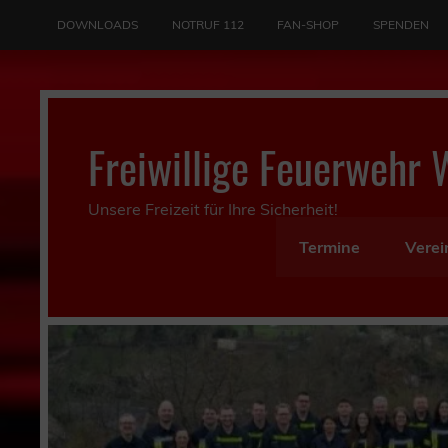
Skip
to
DOWNLOADS
NOTRUF 112
FAN-SHOP
SPENDEN
content
Freiwillige Feuerwehr 
Unsere Freizeit für Ihre Sicherheit!
Termine
Verei