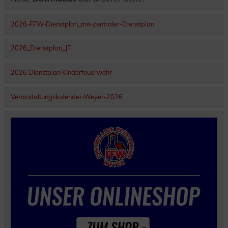
2026-FFW-Dienstplan_mit-zentraler-Dienstplan
2026_Dienstplan_JF
2026 Dienstplan Kinderfeuerwehr
Veranstaltungskalender-Weyer-2026