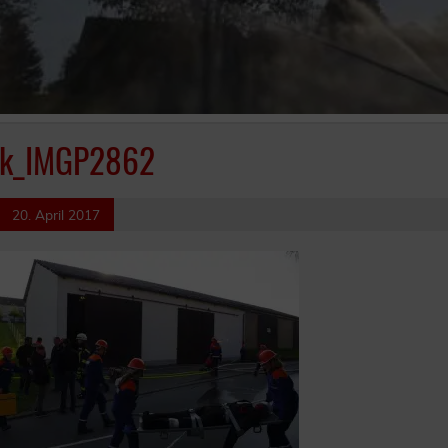
k_IMGP2862
20. April 2017