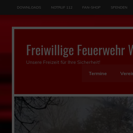
Skip
to
DOWNLOADS
NOTRUF 112
FAN-SHOP
SPENDEN
content
Freiwillige Feuerwehr 
Unsere Freizeit für Ihre Sicherheit!
Termine
Verei