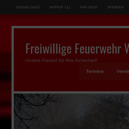
Skip
to
DOWNLOADS
NOTRUF 112
FAN-SHOP
SPENDEN
content
Freiwillige Feuerwehr 
Unsere Freizeit für Ihre Sicherheit!
Termine
Verei