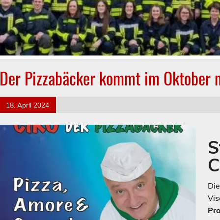
Der Pizzabäcker kommt im Oktober 
18. April 2024
S
C
Die
Vis
Pr