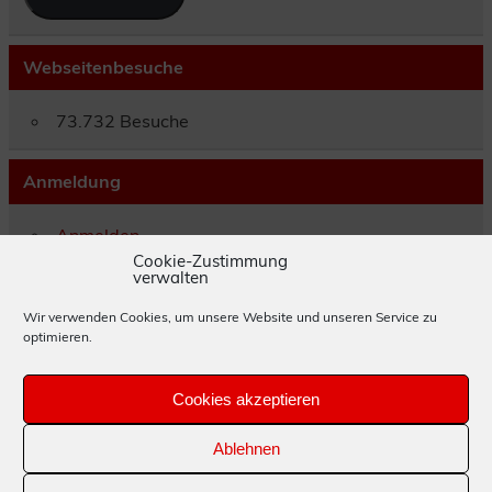
Webseitenbesuche
73.732 Besuche
Anmeldung
Anmelden
Eintrags-Feed
Cookie-Zustimmung
verwalten
Kommentar-Feed
WordPress.org
Wir verwenden Cookies, um unsere Website und unseren Service zu
optimieren.
Impressum
Cookies akzeptieren
Datenschutzerklärung
Ablehnen
Cookie-Richtlinie (EU)