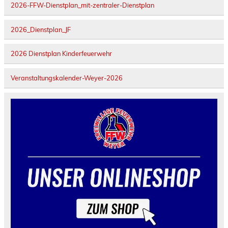
2026-FFW-Dienstplan_mit-zentraler-Dienstplan
2026_Dienstplan_JF
2026 Dienstplan Kinderfeuerwehr
Veranstaltungskalender-Weyer-2026