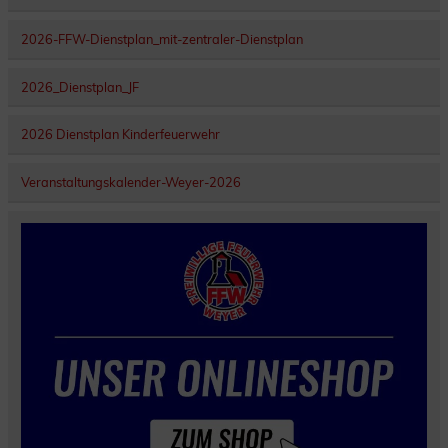
2026-FFW-Dienstplan_mit-zentraler-Dienstplan
2026_Dienstplan_JF
2026 Dienstplan Kinderfeuerwehr
Veranstaltungskalender-Weyer-2026